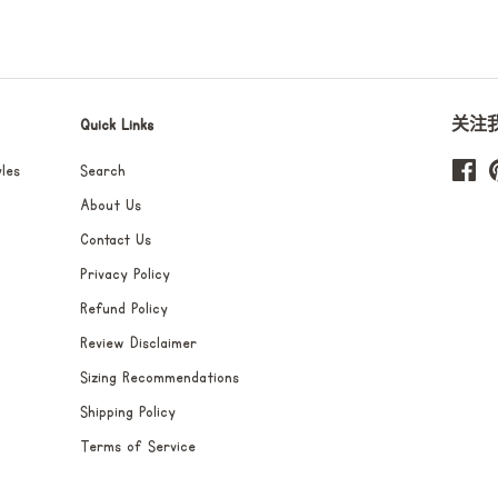
上
上
共
发
享
推
文
Quick Links
关注
les
Search
Fa
About Us
Contact Us
Privacy Policy
Refund Policy
Review Disclaimer
Sizing Recommendations
Shipping Policy
Terms of Service