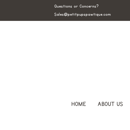
Questions or Concerns?
Sales@petitpupspawtique.com
HOME
ABOUT US