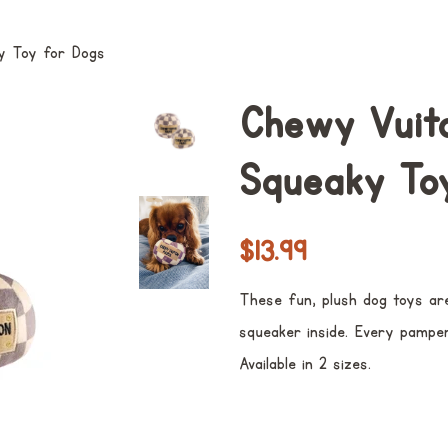
y Toy for Dogs
Chewy Vuito
Squeaky To
常
销
$13.99
规
售
These fun, plush dog toys ar
价
价
squeaker inside. Every pamper
格
格
Available in 2 sizes.