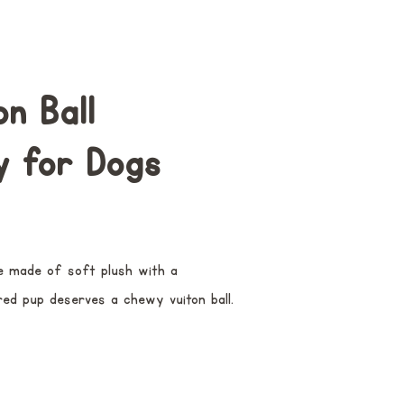
n Ball
y for Dogs
e made of soft plush with a
ed pup deserves a chewy vuiton ball.