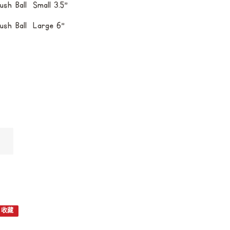
ush Ball Small 3.5"
ush Ball Large 6"
收藏
固
定