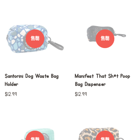
规
规
价
价
格
格
售罄
售罄
Santorini Dog Waste Bag
Manifest That Sh*t Poop
Holder
Bag Dispenser
常
$12.99
常
$12.99
规
规
价
价
格
格