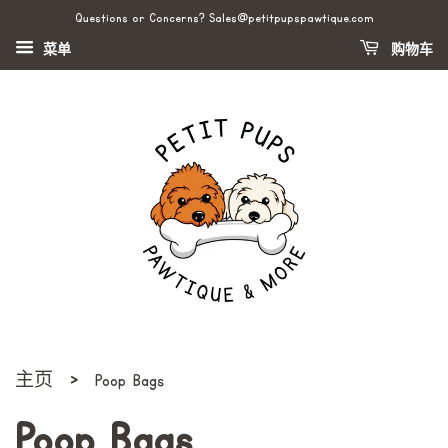
Questions or Concerns? Sales@petitpupspawtique.com
菜单
购物车
›
主页
Poop Bags
Poop Bags