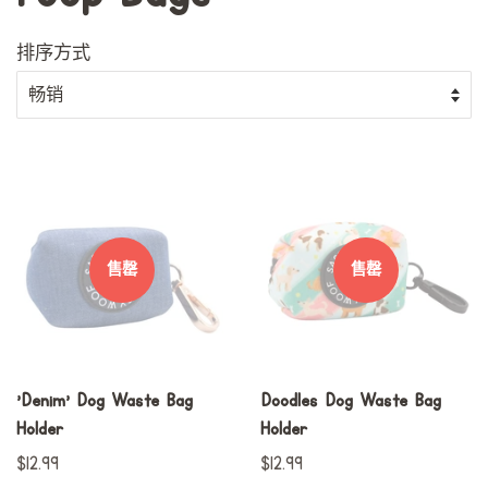
排序方式
售罄
售罄
'Denim' Dog Waste Bag
Doodles Dog Waste Bag
Holder
Holder
常
$12.99
常
$12.99