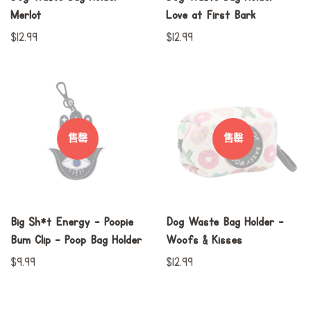
Merlot
Love at First Bark
常
$12.99
常
$12.99
规
规
价
价
格
格
售罄
售罄
Big Sh*t Energy - Poopie
Dog Waste Bag Holder -
Bum Clip - Poop Bag Holder
Woofs & Kisses
常
$9.99
常
$12.99
规
规
价
价