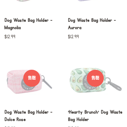
Dog Waste Bag Holder -
Dog Waste Bag Holder -
Magnolia
Aurora
常
$12.99
常
$12.99
规
规
价
价
格
格
售罄
售罄
Dog Waste Bag Holder -
'Hearty Brunch' Dog Waste
Dolce Rose
Bag Holder