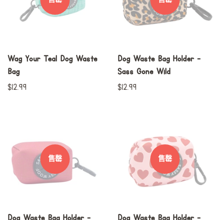
售罄
售罄
Wag Your Teal Dog Waste
Dog Waste Bag Holder -
Bag
Sass Gone Wild
常
$12.99
常
$12.99
规
规
价
价
格
格
售罄
售罄
Dog Waste Bag Holder -
Dog Waste Bag Holder -