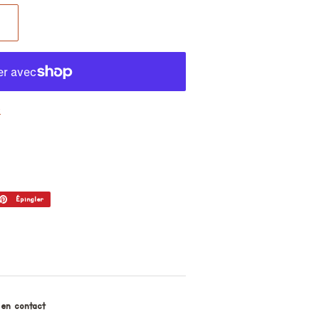
t
ter
Épingler
Épingler
sur
er
Pinterest
 en contact