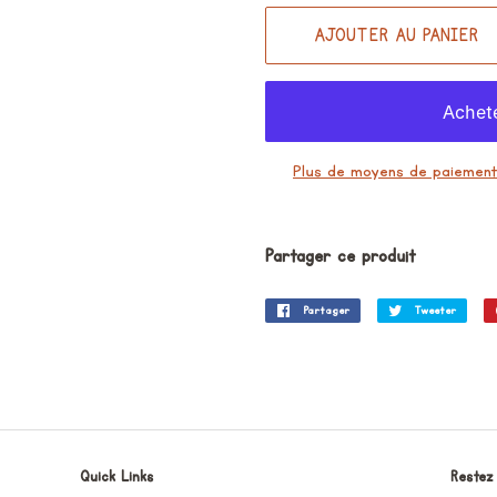
AJOUTER AU PANIER
Plus de moyens de paiemen
Partager ce produit
Partager
Partager
Tweeter
Twee
sur
sur
Facebook
Twitt
Quick Links
Restez