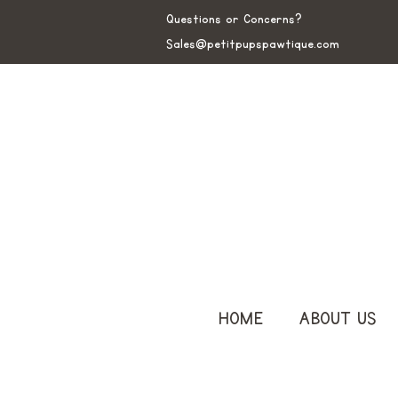
Questions or Concerns?
Sales@petitpupspawtique.com
HOME
ABOUT US