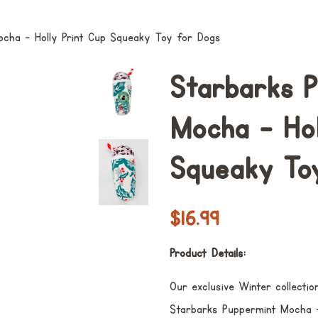
cha - Holly Print Cup Squeaky Toy for Dogs
Starbarks 
Mocha - Hol
Squeaky To
Prix
Prix
$16.99
régulier
réduit
Product Details:
Our exclusive Winter collection
Starbarks Puppermint Mocha - 