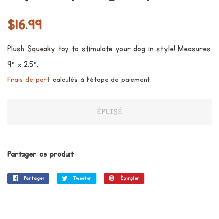
Prix
Prix
$16.99
régulier
réduit
Plush Squeaky toy to stimulate your dog in style! M
easures
9" x 2.5".
Frais de port
calculés à l'étape de paiement.
ÉPUISÉ
Partager ce produit
Partager
Partager
Tweeter
Tweeter
Épingler
Épingler
sur
sur
sur
Facebook
Twitter
Pinterest