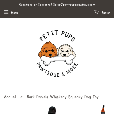
Questions or Concerns? Sales@petitpupspawtique.com
Menu
Panier
›
Accueil
Bark Daniels Whiskery Squeaky Dog Toy