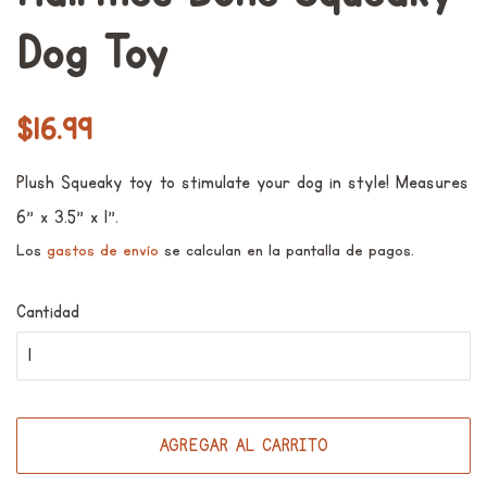
Dog Toy
Precio
Precio
$16.99
habitual
de
Plush Squeaky toy to stimulate your dog in style! M
easures
venta
6" x 3.5" x 1".
Los
gastos de envío
se calculan en la pantalla de pagos.
Cantidad
AGREGAR AL CARRITO