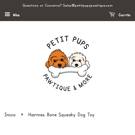
Questions or Concerns? Sales@petitpupspawtique.com
Más
Carrito
›
Inicio
Hairmes Bone Squeaky Dog Toy