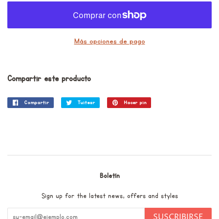
Más opciones de pago
Compartir este producto
Compartir
Compartir
Tuitear
Tuitear
Hacer pin
Pinear
en
en
en
Facebook
Twitter
Pinterest
Boletín
Sign up for the latest news, offers and styles
SUSCRIBIRSE