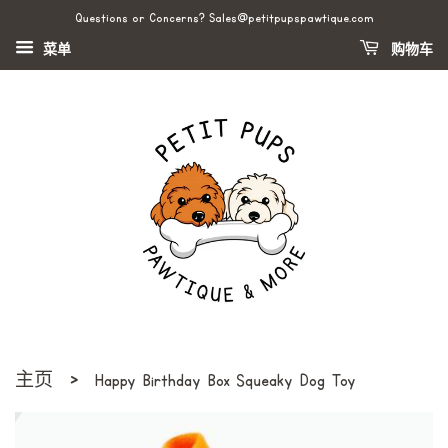
Questions or Concerns? Sales@petitpupspawtique.com
菜单
购物车
›
主页
Happy Birthday Box Squeaky Dog Toy