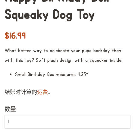
Squeaky Dog Toy
常
销
$16.99
规
售
What better way to celebrate your pups barkday than
价
价
with this toy? Soft plush design with a squeaker inside.
格
格
Small Birthday Box measures 4.25"
结账时计算的
运费
。
数量