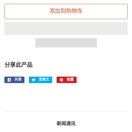
添加到购物车
分享此产品
共享
在
发推文
在
收藏
固
Facebook
Twitter
定
上
上
在
共
发
Pinterest
享
推
上
文
新闻通讯